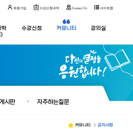
인
회원가입
수강신청내역
Contact Us
사이트맵
대학
수강신청
커뮤니티
강의실
)
게시판
자주하는질문
커뮤니티
공지사항