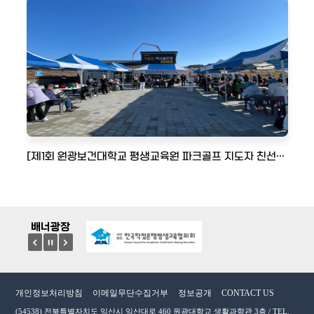
년도 브런치 카페메뉴 마스터Ⅰ 과정(1회차)
[제1회 원광보건대학교 평생교육원 파크골프 지도자 친선대회] 원광보건대학교 평생교육원 수료생들과 함께한 현장 기록
배너광장
이전
멈춤
다음
개인정보처리방침
이메일무단수집거부
정보공개
CONTACT US
(54538) 전북특별자치도 익산시 익산대로 460 원광대학교 생활과학관 3층 / TEL.